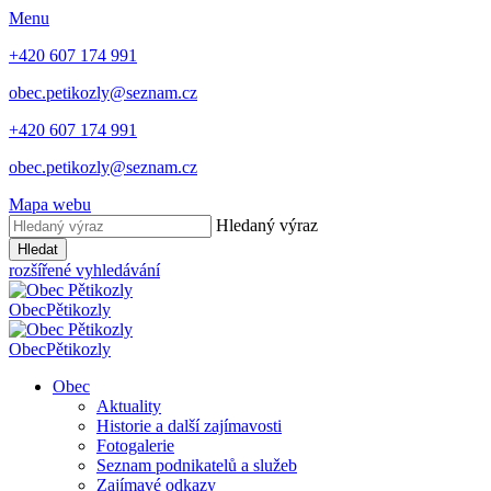
Menu
+420 607 174 991
obec.petikozly@seznam.cz
+420 607 174 991
obec.petikozly@seznam.cz
Mapa webu
Hledaný výraz
Hledat
rozšířené vyhledávání
Obec
Pětikozly
Obec
Pětikozly
Obec
Aktuality
Historie a další zajímavosti
Fotogalerie
Seznam podnikatelů a služeb
Zajímavé odkazy