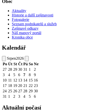
Obec
Aktuality
Historie a další zajímavosti
Fotogalerie
Seznam podnikatelů a služeb
Zajímavé odkazy
Náš mapový portál
Kronika obce
Kalendář
Srpen
2026
Po
Út
St
Čt
Pá
So
Ne
27
28
29
30
31
1
2
3
4
5
6
7
8
9
10
11
12
13
14
15
16
17
18
19
20
21
22
23
24
25
26
27
28
29
30
31
1
2
3
4
5
6
Aktuální počasí