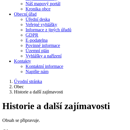
Náš mapový portál
Kronika obce
Obecní úřad
Úřední deska
Veřejné vyhlášky
Informace z jiných úřadů
GDPR
E-podatelna
Povinné informace
Územní plán
Vyhlášky a nařízení
Kontakty
Kontaktní informace
Napište nám
Úvodní stránka
Obec
Historie a další zajímavosti
Historie a další zajímavosti
Obsah se připravuje.