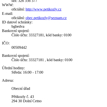
fax: 326 356 377
WWW:
oficiální:
http://www.petikozly.cz
E-mail:
oficiální:
obec.petikozly@seznam.cz
ID datové schránky:
bgbedva
Bankovní spojení:
Číslo účtu: 33327181, kód banky: 0100
IČO:
00509442
Bankovní spojení:
Číslo účtu: 33327181 , kód banky: 0100
Úřední hodiny:
Středa: 16:00 - 17:00
Adresa:
Obecní úřad
Pětikozly č. 43
294 30 Dolní Cetno