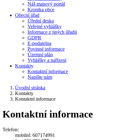
Náš mapový portál
Kronika obce
Obecní úřad
Úřední deska
Veřejné vyhlášky
Informace z jiných úřadů
GDPR
E-podatelna
Povinné informace
Územní plán
Vyhlášky a nařízení
Kontakty
Kontaktní informace
Napište nám
Úvodní stránka
Kontakty
Kontaktní informace
Kontaktní informace
Telefon:
mobilní: 607174991