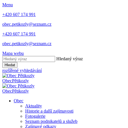
Menu
+420 607 174 991
obec.petikozly@seznam.cz
+420 607 174 991
obec.petikozly@seznam.cz
Mapa webu
Hledaný výraz
Hledat
rozšířené vyhledávání
Obec
Pětikozly
Obec
Pětikozly
Obec
Aktuality
Historie a další zajímavosti
Fotogalerie
Seznam podnikatelů a služeb
Zajímavé odkazy