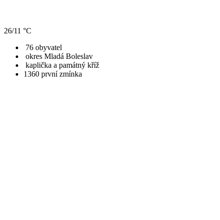
26/11 °C
76 obyvatel
okres Mladá Boleslav
kaplička a památný kříž
​1360
první zmínka