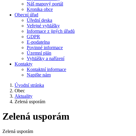
Náš mapový portál
Kronika obce
Obecní úřad
Úřední deska
Veřejné vyhlášky
Informace z jiných úřadů
GDPR
E-podatelna
Povinné informace
Územní plán
Vyhlášky a nařízení
Kontakty
Kontaktní informace
Napište nám
Úvodní stránka
Obec
Aktuality
Zelená usporám
Zelená usporám
Zelená usporám