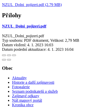
NZUL_Dolni_pojizeri.pdf (2.79 MB)
Přílohy
NZUL_Dolni_pojizeri.pdf
NZUL_Dolni_pojizeri.pdf
Typ souboru: PDF dokument, Velikost: 2,79 MB
Datum vložení:
4. 1. 2023 16:03
Datum poslední aktualizace:
4. 1. 2023 16:04
Obec
Aktuality
Historie a další zajímavosti
Fotogalerie
Seznam podnikatelů a služeb
Zajímavé odkazy
Náš mapový portál
Kronika obce