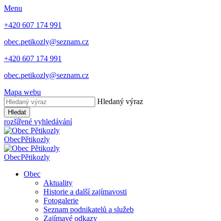
Menu
+420 607 174 991
obec.petikozly@seznam.cz
+420 607 174 991
obec.petikozly@seznam.cz
Mapa webu
Hledaný výraz
Hledat
rozšířené vyhledávání
Obec
Pětikozly
Obec
Pětikozly
Obec
Aktuality
Historie a další zajímavosti
Fotogalerie
Seznam podnikatelů a služeb
Zajímavé odkazy