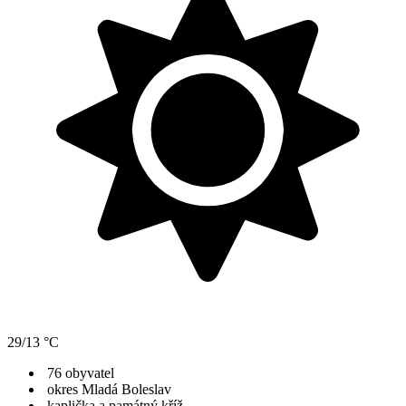
29/13 °C
76 obyvatel
okres Mladá Boleslav
kaplička a památný kříž