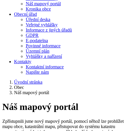
Náš mapový portál
Kronika obce
Obecní úřad
Úřední deska
Veřejné vyhlášky
Informace z jiných úřadů
GDPR
E-podatelna
Povinné informace
Územní plán
Vyhlášky a nařízení
Kontakty
Kontaktní informace
Napište nám
Úvodní stránka
Obec
Náš mapový portál
Náš mapový portál
Zpřístupnili jsme nový mapový portál, pomocí něhož lze prohlížet
mapu obce, katastrální mapu, přistupovat do systému katastru