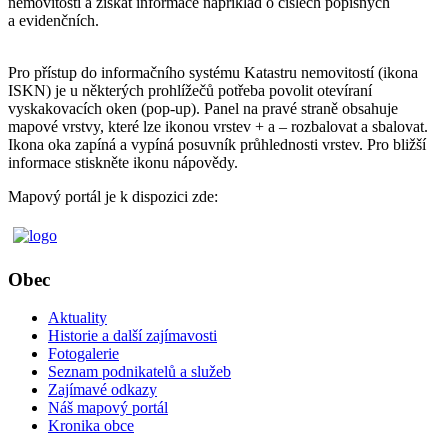
nemovitostí a získat informace například o číslech popisných
a evidenčních.
Pro přístup do informačního systému Katastru nemovitostí (ikona
ISKN) je u některých prohlížečů potřeba povolit otevíraní
vyskakovacích oken (pop-up). Panel na pravé straně obsahuje
mapové vrstvy, které lze ikonou vrstev + a – rozbalovat a sbalovat.
Ikona oka zapíná a vypíná posuvník průhlednosti vrstev. Pro bližší
informace stiskněte ikonu nápovědy.
Mapový portál je k dispozici zde:
Obec
Aktuality
Historie a další zajímavosti
Fotogalerie
Seznam podnikatelů a služeb
Zajímavé odkazy
Náš mapový portál
Kronika obce