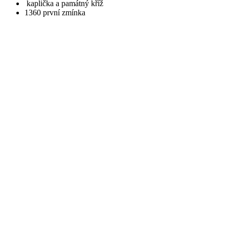
kaplička a památný kříž
​1360
první zmínka