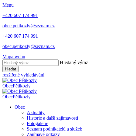
Menu
+420 607 174 991
obec.petikozly@seznam.cz
+420 607 174 991
obec.petikozly@seznam.cz
Mapa webu
Hledaný výraz
Hledat
rozšířené vyhledávání
Obec
Pětikozly
Obec
Pětikozly
Obec
Aktuality
Historie a další zajímavosti
Fotogalerie
Seznam podnikatelů a služeb
Zajímavé odkazy